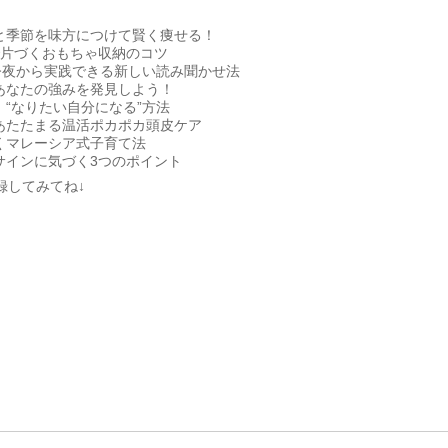
と季節を味方につけて賢く痩せる！
で片づくおもちゃ収納のコツ
今夜から実践できる新しい読み聞かせ法
あなたの強みを発見しよう！
“なりたい自分になる”方法
あたたまる温活ポカポカ頭皮ケア
くマレーシア式子育て法
サインに気づく3つのポイント
録してみてね↓