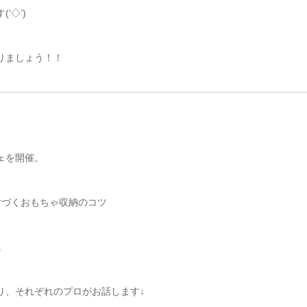
‘◇’)ゞ
りましょう！！
ェを開催。
片づくおもちゃ収納のコツ
。
り、それぞれのプロがお話します↓