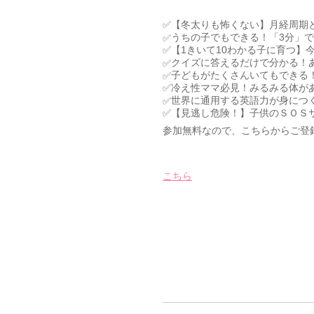
✅【冬太りも怖くない】月経周期
うちの子でもできる！「3分」
✅
✅【1きいて10わかる子に育つ】
クイズに答えるだけで分かる！
✅
子どもがたくさんいてもできる！
✅
✅冷え性ママ必見！みるみる体が
世界に通用する英語力が身につ
✅
✅【見逃し危険！】子供のＳＯＳ
参加無料なので、こちらからご登
こちら