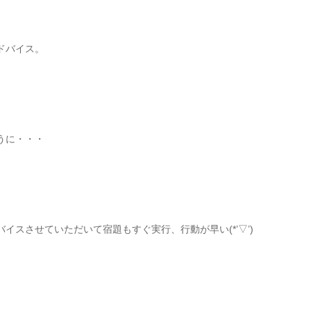
ドバイス。
うに・・・
イスさせていただいて宿題もすぐ実行、行動が早い(*’▽’)