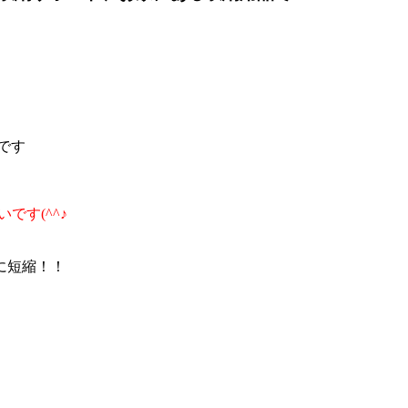
です
です(^^♪
に短縮！！