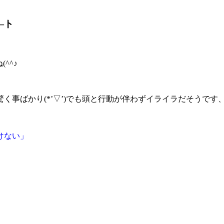
―ト
。
^^♪
事ばかり(*’▽’)でも頭と行動が伴わずイライラだそうです
けない」