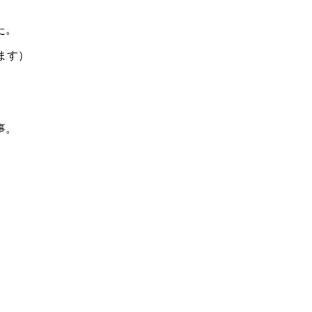
た。
ます）
事。