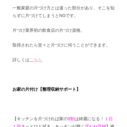
一般家庭の片づけ方とは違った部分があり、そこを知
らずに片づけてしまうとNGです。
片づけ業界初の飲食店の片づけ資格。
取得されたら堂々と片づけに伺うことができます。
詳しくは
こちら
お家の片付け【整理収納サポート】
【キッチンを片づければ家の
9割
は綺麗になる！
１日
１回
さっとひと拭き キッチンが輝く
浮かせ収納
】推