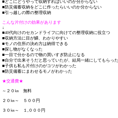
■どこにどうやって収納すればいいのか分からない
■防災備蓄収納をどこに作ったらいいのか分からない
■引っ越しの際の整理収納
こんな片付けの効果があります
↓
■40代向けのセカンドライフに向けての整理収納に役立つ
■収納方法に目が鱗、わかりやすい
■モノの住所の決め方は納得できる
■探し物がなくなった
■一目で分かるので物の買いすぎ防止になる
■自分で出来そうだと思っていたが、結局一緒にしてもらっ
■子供も私も片付けのがコツがわかった
■防災備蓄にまわせるモノがわかった
★交通費★
～２０㎞ 無料
２０㎞～ ５００円
３０㎞～ １,０００円